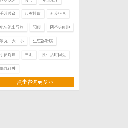
预约医师
手淫过多
没有性欲
做爱很累
任响
龟头流出异物
阳痿
阴茎头红肿
医师
★
南京金陵男科医院医师
★
中国优生协会生殖健康专业
睾丸一大一小
生殖器溃疡
委员会会员
预约医师
小便疼痛
早泄
性生活时间短
睾丸红肿
点击咨询更多>>