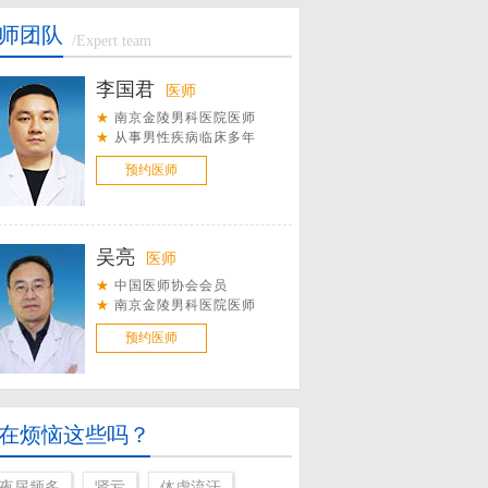
师团队
/Expert team
李国君
医师
★
南京金陵男科医院医师
★
从事男性疾病临床多年
预约医师
吴亮
医师
★
中国医师协会会员
★
南京金陵男科医院医师
预约医师
李耀峰
医师
在烦恼这些吗？
★
中华泌尿科协会会员
★
南京金陵男科医院医师
夜尿频多
肾亏
体虚流汗