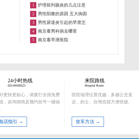
1
护理前列腺炎的几点注意
2
男性阳痿的原因 五大病因
3
男性尿道炎引起的早泄怎
4
南京看男科病去哪里
5
南京看早泄医院
24小时热线
来院路线
025-84560521
Hospital Route
好更快更贴心，请拨打全国免费
医院地理位置优越，多趟公交直
线，咨询病情及预约挂号一键搞
达，的士、自驾也很方便快捷。
。
电话指引 →
坐车方法 →